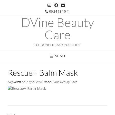
Ga
naar
06 24 73 10 41
de
DVine Beauty
inhoud
Care
SCHOONHEIDSSALON ARNHEM
MENU
Rescue+ Balm Mask
Geplaatst op
7 april 2020
door
DVine Beauty Care