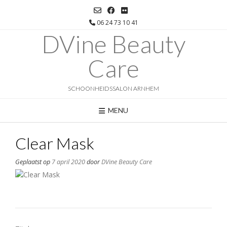
Ga
naar
06 24 73 10 41
de
DVine Beauty
inhoud
Care
SCHOONHEIDSSALON ARNHEM
MENU
Clear Mask
Geplaatst op
7 april 2020
door
DVine Beauty Care