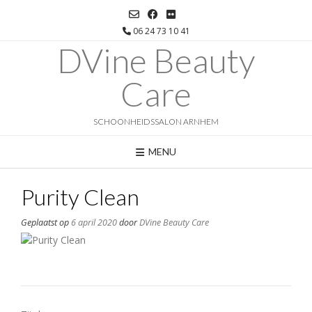
Ga
naar
06 24 73 10 41
de
DVine Beauty
inhoud
Care
SCHOONHEIDSSALON ARNHEM
MENU
Purity Clean
Geplaatst op
6 april 2020
door
DVine Beauty Care