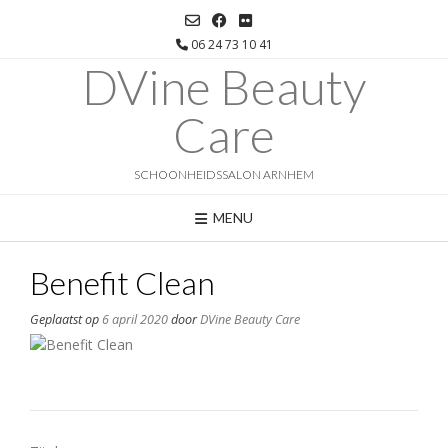
Ga
naar
06 24 73 10 41
de
DVine Beauty
inhoud
Care
SCHOONHEIDSSALON ARNHEM
MENU
Benefit Clean
Geplaatst op
6 april 2020
door
DVine Beauty Care