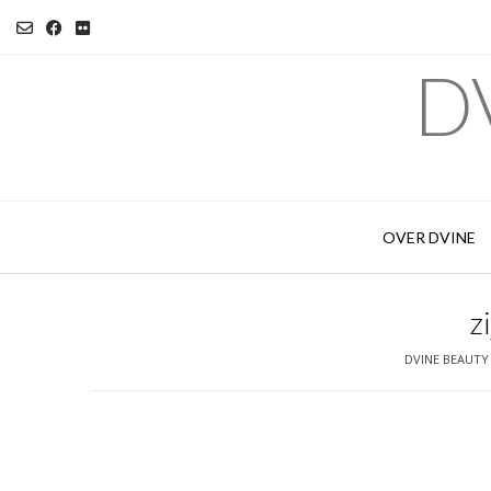
Ga
naar
de
DV
inhoud
OVER DVINE
z
DVINE BEAUTY