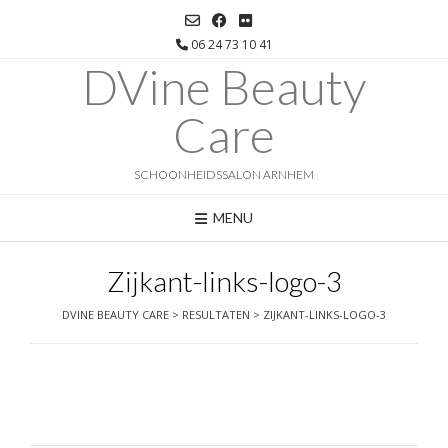
Ga
naar
06 24 73 10 41
de
DVine Beauty
inhoud
Care
SCHOONHEIDSSALON ARNHEM
MENU
Zijkant-links-logo-3
DVINE BEAUTY CARE
>
RESULTATEN
>
ZIJKANT-LINKS-LOGO-3