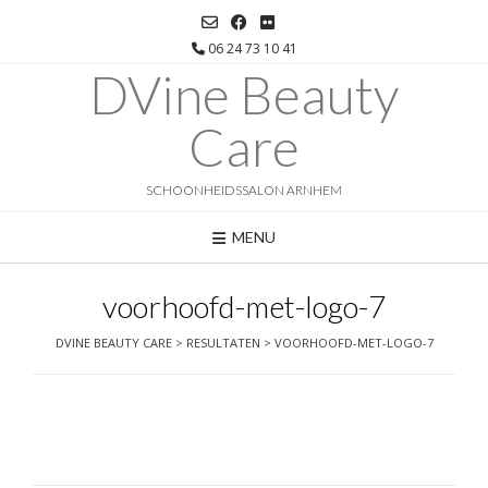
Ga
naar
06 24 73 10 41
de
DVine Beauty
inhoud
Care
SCHOONHEIDSSALON ARNHEM
MENU
voorhoofd-met-logo-7
DVINE BEAUTY CARE
>
RESULTATEN
>
VOORHOOFD-MET-LOGO-7