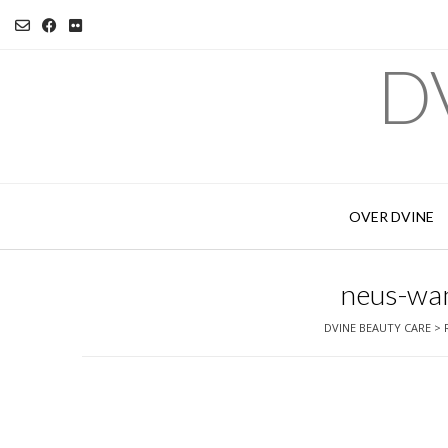
Ga
naar
de
DV
inhoud
OVER DVINE
neus-wan
DVINE BEAUTY CARE
>