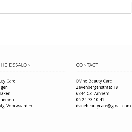
HEIDSSALON
CONTACT
uty Care
DVine Beauty Care
ngen
Zevenbergenstraat 19
maken
6844 CZ Arnhem
opnemen
06 24 73 10 41
Alg. Voorwaarden
dvinebeautycare@gmail.com