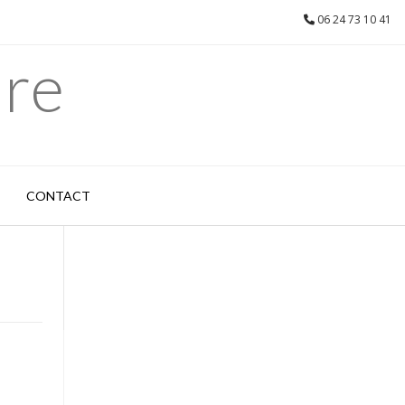
06 24 73 10 41
are
CONTACT