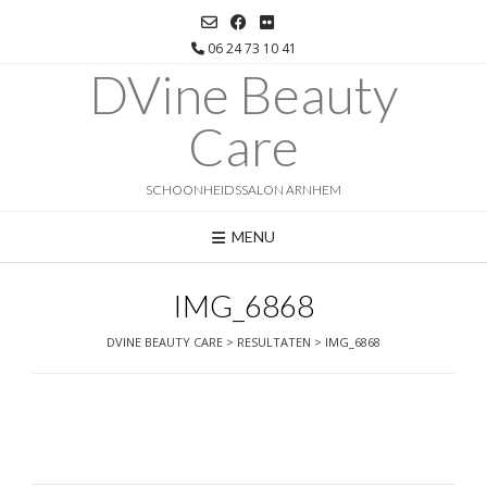
Ga
naar
06 24 73 10 41
de
DVine Beauty
inhoud
Care
SCHOONHEIDSSALON ARNHEM
MENU
IMG_6868
DVINE BEAUTY CARE
>
RESULTATEN
>
IMG_6868