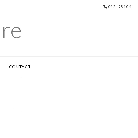
06 24 73 10 41
are
CONTACT