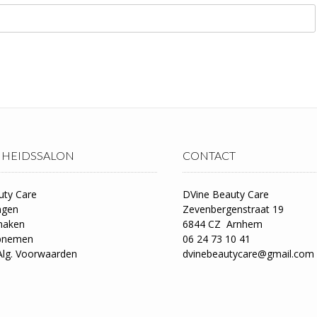
HEIDSSALON
CONTACT
uty Care
DVine Beauty Care
ngen
Zevenbergenstraat 19
maken
6844 CZ Arnhem
opnemen
06 24 73 10 41
Alg. Voorwaarden
dvinebeautycare@gmail.com