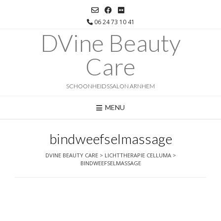
Ga
naar
06 24 73 10 41
de
DVine Beauty
inhoud
Care
SCHOONHEIDSSALON ARNHEM
MENU
bindweefselmassage
DVINE BEAUTY CARE
>
LICHTTHERAPIE CELLUMA
>
BINDWEEFSELMASSAGE