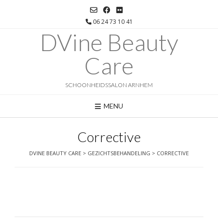
Ga
naar
06 24 73 10 41
de
DVine Beauty
inhoud
Care
SCHOONHEIDSSALON ARNHEM
MENU
Corrective
DVINE BEAUTY CARE
>
GEZICHTSBEHANDELING
>
CORRECTIVE