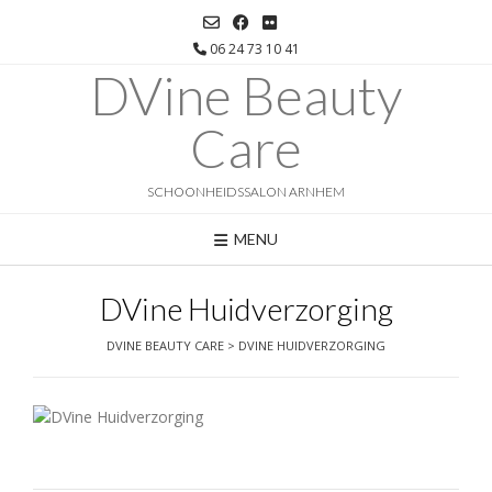
Ga
naar
06 24 73 10 41
de
DVine Beauty
inhoud
Care
SCHOONHEIDSSALON ARNHEM
MENU
DVine Huidverzorging
DVINE BEAUTY CARE
>
DVINE HUIDVERZORGING