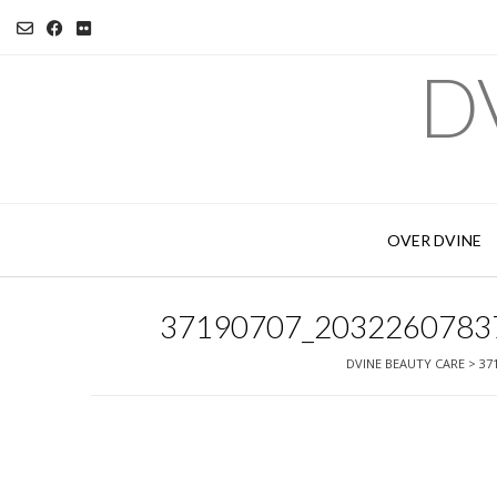
Ga
naar
de
DV
inhoud
OVER DVINE
37190707_2032260783
DVINE BEAUTY CARE
>
37