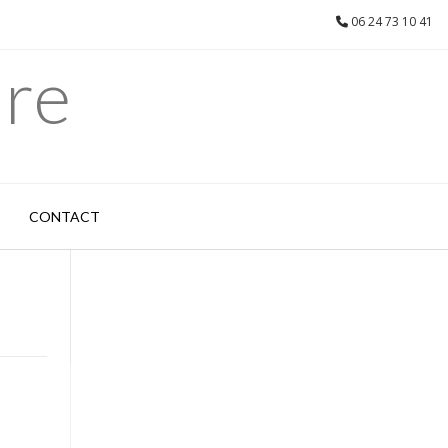
06 24 73 10 41
are
CONTACT