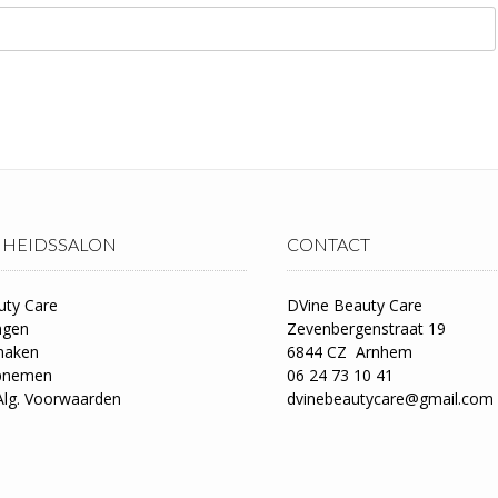
HEIDSSALON
CONTACT
uty Care
DVine Beauty Care
ngen
Zevenbergenstraat 19
maken
6844 CZ Arnhem
opnemen
06 24 73 10 41
Alg. Voorwaarden
dvinebeautycare@gmail.com