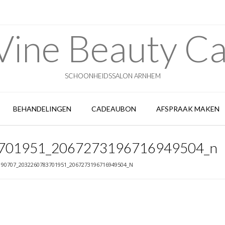
ine Beauty C
SCHOONHEIDSSALON ARNHEM
BEHANDELINGEN
CADEAUBON
AFSPRAAK MAKEN
701951_2067273196716949504_n
190707_2032260783701951_2067273196716949504_N