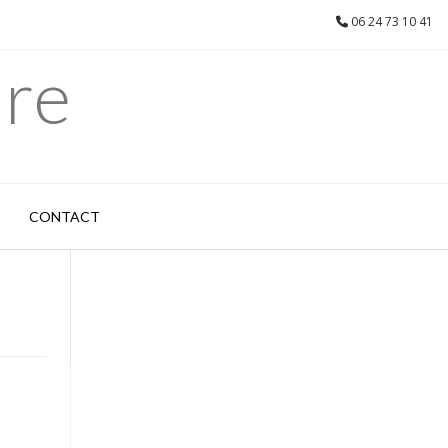
06 24 73 10 41
are
CONTACT